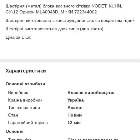
Шестірня (метал) блока висівного сітківки NODET, KUHN,
СУ-12 Оризон MLA0048D, МНКИ 722344002
Шестірня виготовлена з конструкційної сталі з покриттям -цинк
Шестірні виготовляються двох типів (див. фото)
Ціна за 1 шт.
Характеристики
Основні атрибути
Виробник
Власне виробництво
Країна виробник
Україна
Тип запчастини
Аналог
Стан
Новий
Гарантійний термін
12 міс
Основні
Тип техніки
Сільськогосподарська