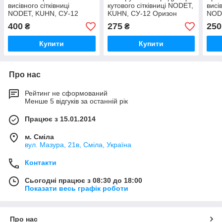
висівного сітківниці
кутового сітківниці NODET,
висі
NODET, KUHN, СУ-12
KUHN, СУ-12 Оризон
NOD
Оризон MLA0059B
MLA0093A, МНКИ
Ори
400
275
250
₴
₴
716344001
711
Купити
Купити
Про нас
Рейтинг не сформований
Менше 5 відгуків за останній рік
Працює з 15.01.2014
м. Сміла
вул. Мазура, 21в, Сміла, Україна
Контакти
Сьогодні працює з 08:30 до 18:00
Показати весь графік роботи
Про нас