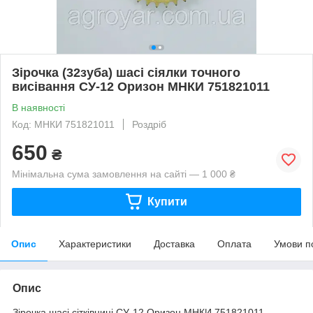
Зірочка (32зуба) шасі сіялки точного
висівання СУ-12 Оризон МНКИ 751821011
В наявності
Код: МНКИ 751821011
Роздріб
650
₴
Мінімальна сума замовлення на сайті — 1 000 ₴
Купити
Опис
Характеристики
Доставка
Оплата
Умови п
Опис
Зірочка шасі сітківниці СУ-12 Оризон МНКИ 751821011