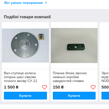
Всі умови повернення
Подібні товари компанії
Вал-ступиця колеса
Планка блока зірочок
Зіро
опорна шасі сівалки
нижньої коробки
муфт
точного висіву СУ-12
швидкостей сітківки
NOD
Орізон Райдуга МНКИ
NODET, KUHN, СУ-12
Ори
1 500
150
500
₴
₴
303737001
Оризон FLA1120B, МНКИ
751
741338003
Купити
Купити