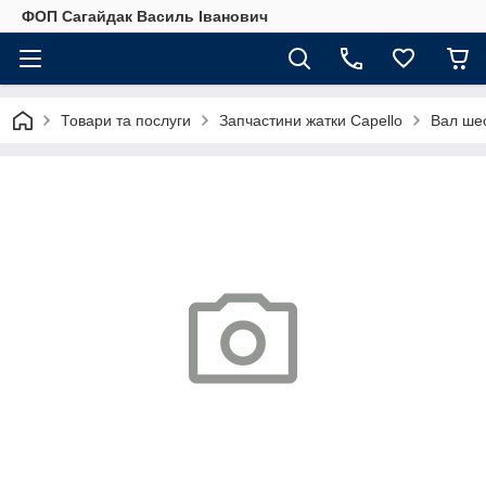
ФОП Сагайдак Василь Іванович
Товари та послуги
Запчастини жатки Capello
Вал шес