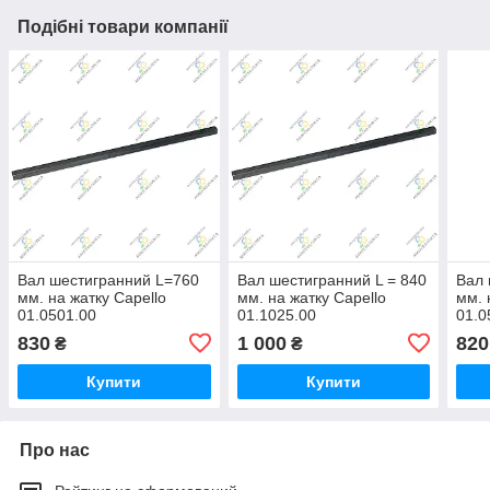
Подібні товари компанії
Вал шестигранний L=760
Вал шестигранний L = 840
Вал 
мм. на жатку Capello
мм. на жатку Capello
мм. 
01.0501.00
01.1025.00
01.0
830
1 000
820
₴
₴
Купити
Купити
Про нас