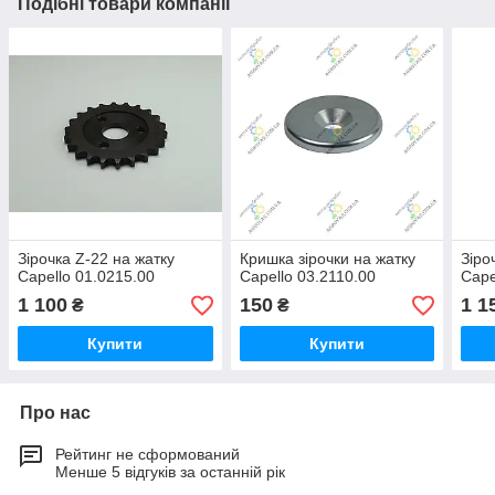
Подібні товари компанії
Зірочка Z-22 на жатку
Кришка зірочки на жатку
Зіро
Capello 01.0215.00
Capello 03.2110.00
Cape
1 100
150
1 1
₴
₴
Купити
Купити
Про нас
Рейтинг не сформований
Менше 5 відгуків за останній рік